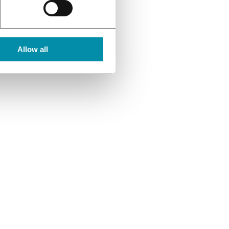
Allow all
ción