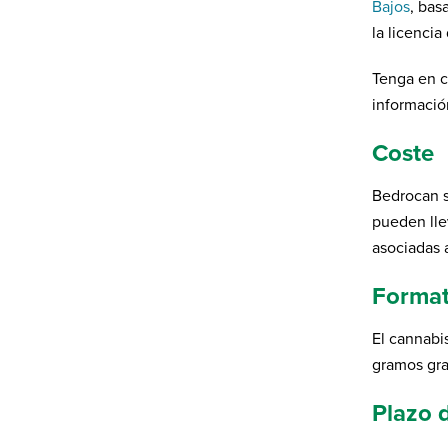
Bajos
, bas
Por favor completa el formulario y presiona
la licencia
enviar para subscribirse a nuestra
Newsletter en inglés.
Tenga en c
Nombre Completo
*
informació
Coste
Correo electrónico
*
Bedrocan s
pueden llev
asociadas 
Profesión
*
Forma
Política de privacidad
*
El cannabi
He leído y acepto la política de
gramos gra
privacidad* de Bedrocan.
*)
Política de privacidad
Plazo 