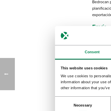
Bedrocan p
Enviar
planificaci
exportació
Envío
Bedrocan c
servicios 
Consent
This website uses cookies
We use cookies to personalis
information about your use of
En esta pá
other information that you’ve
los pacien
cabecera o
Necessary
el cannabis