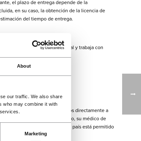
nte, el plazo de entrega depende de la
cluida, en su caso, la obtención de la licencia de
estimación del tiempo de entrega.
e productos de cannabis medicinal y trabaja con
onforme a la normativa.
About
se our traffic. We also share
tes
ers who may combine it with
cinal. No enviamos los productos directamente a
 services.
es con receta médica. Por lo tanto, su médico de
 medicinal de Bedrocan. Si en su país está permitido
Marketing