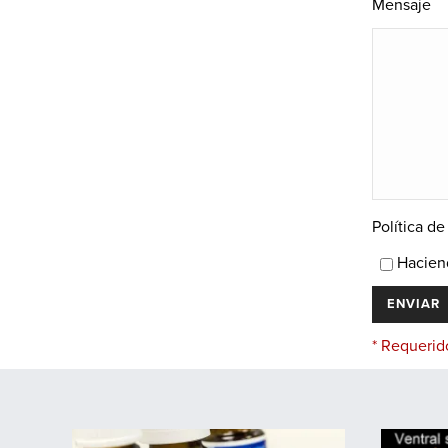
Mensaje
Política d
Haciend
* Requerid