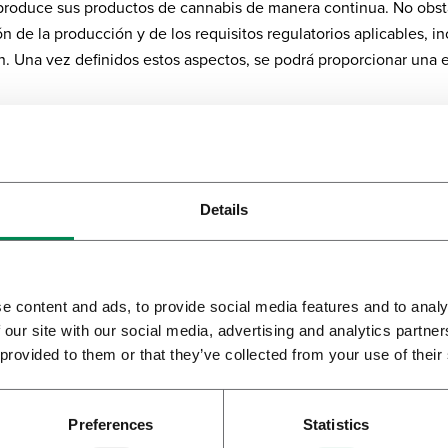
roduce sus productos de cannabis de manera continua. No obsta
ón de la producción y de los requisitos regulatorios aplicables, in
n. Una vez definidos estos aspectos, se podrá proporcionar una 
uenta con amplia experiencia en la distribución internacional d
de mensajería especializados para garantizar un envío seguro y c
Details
e content and ads, to provide social media features and to analy
Nota a los pacien
 our site with our social media, advertising and analytics partn
gina web no puede comprar productos de cannabis o aceite medi
 provided to them or that they’ve collected from your use of their
tes. Los productos de cannabis de Bedrocan solo están disponibl
 el especialista que le esté tratando puede recetarle el cannabis
Preferences
Statistics
 medicinal, puede llevar la receta a una farmacia.