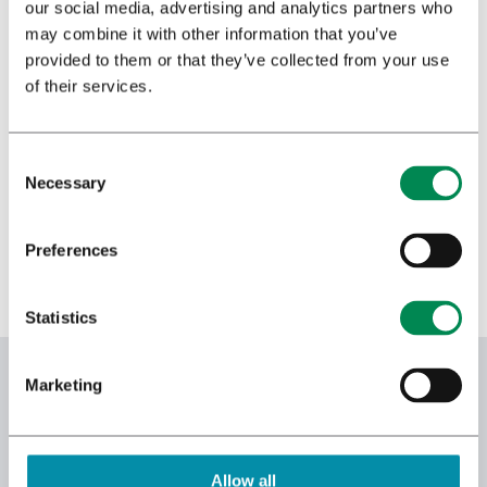
our social media, advertising and analytics partners who
may combine it with other information that you’ve
Boletín Bedrocan
provided to them or that they’ve collected from your use
of their services.
Necessary
Preferences
Por favor completa el formulario y presiona enviar para
Statistics
subscribirse a nuestra Newsletter en inglés.
Nombre Completo
*
Marketing
Correo electrónico
*
Allow all