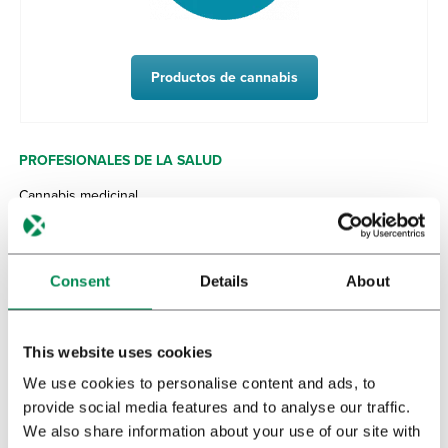
Productos de cannabis
PROFESIONALES DE LA SALUD
Cannabis medicinal
Aceite de cannabis
Usos médicos del cannabis
Consent
Details
About
Administración de cannabis
Dosis cannabis medicinal
This website uses cookies
Efectos secundarios y riesgos
We use cookies to personalise content and ads, to
Investigaciones sobre el cannabis
provide social media features and to analyse our traffic.
We also share information about your use of our site with