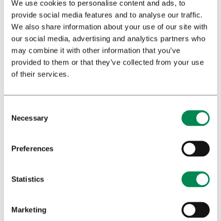
We use cookies to personalise content and ads, to
Dosaggio della cannabis
provide social media features and to analyse our traffic.
We also share information about your use of our site with
Info medica sulla cannabis
our social media, advertising and analytics partners who
Ricerca sulla cannabis
may combine it with other information that you’ve
provided to them or that they’ve collected from your use
of their services.
Newsletter Bedrocan
Necessary
Preferences
Statistics
Marketing
Per favore completi il formulario e prema invia per iscriversi alla