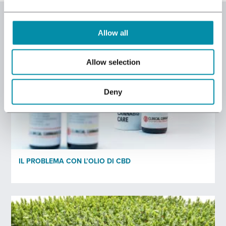
nostra Newsletter in inglese.
Nome Completo
*
Allow all
Allow selection
Indirizzo email
*
Deny
Professione
*
Informativa sulla privacy
*
IL PROBLEMA CON L’OLIO DI CBD
I dati personali forniti saranno raccolti da Bedrocan. Con la
presente, accetto l'informativa sulla privacy* di Bedrocan.
*)
Informativa sulla privacy