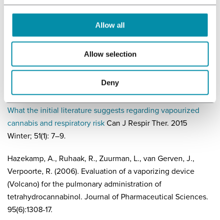
cannabinoids: An international cross-sectional survey on
administration forms
. Journal of Psychoactive Drugs. 45 (3),
Allow all
199–210.
[4] Aston, E., Scott, B., and Farris, S. (2019). A qualitative
Allow selection
analysis of cannabis vaporization among medical users. Exp
Clin Psychopharmacol. 2019 Aug; 27(4): 301–308.
Deny
[5] Loflin, M., and Earleywine, M. (2015).
No smoke, no fire:
What the initial literature suggests regarding vapourized
cannabis and respiratory risk
Can J Respir Ther. 2015
Winter; 51(1): 7–9.
Hazekamp, A., Ruhaak, R., Zuurman, L., van Gerven, J.,
Verpoorte, R. (2006). Evaluation of a vaporizing device
(Volcano) for the pulmonary administration of
tetrahydrocannabinol. Journal of Pharmaceutical Sciences.
95(6):1308-17.