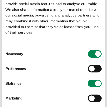
247.
provide social media features and to analyse our traffic.
We also share information about your use of our site with
Tetrault, J. M., Crothers, K., Moore, B. A., Mehra, R.,
our social media, advertising and analytics partners who
Concato, J., & Fiellin, D. A. (2007). Effects of marijuana
may combine it with other information that you’ve
smoking on pulmonary function and respiratory
provided to them or that they’ve collected from your use
complications: a systematic review. Archives of Internal
of their services.
Medicine, 167(3), 221-228.
[2] Health Canada (2019).
The Canadian Cannabis Survey
Necessary
2019
.
[3] Sexton, M., Cuttler, C., Finnell, J., Mischley, L. (2016).
A
Preferences
cross-sectional survey of medical cannabis users: Patterns
of use and perceived efﬁcacy
. Cannabis and Cannabinoid
Statistics
Research; 1: 131-138.
Hazekamp, A., Ware, M., Muller-Vahl, K., Abrams, D.,
Marketing
Grotenhermen, F. (2013).
The medicinal use of cannabis and