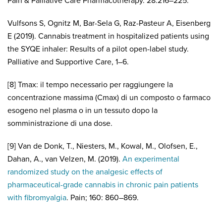
Pain & Palliative Care Pharmacotherapy. 28:216–225.
Vulfsons S, Ognitz M, Bar-Sela G, Raz-Pasteur A, Eisenberg
E (2019). Cannabis treatment in hospitalized patients using
the SYQE inhaler: Results of a pilot open-label study.
Palliative and Supportive Care, 1–6.
[8] Tmax: il tempo necessario per raggiungere la
concentrazione massima (Cmax) di un composto o farmaco
esogeno nel plasma o in un tessuto dopo la
somministrazione di una dose.
[9] Van de Donk, T., Niesters, M., Kowal, M., Olofsen, E.,
Dahan, A., van Velzen, M. (2019).
An experimental
randomized study on the analgesic effects of
pharmaceutical-grade cannabis in chronic pain patients
with fibromyalgia
. Pain; 160: 860–869.