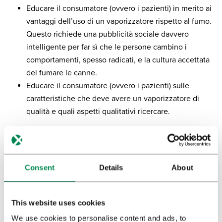
Educare il consumatore (ovvero i pazienti) in merito ai
vantaggi dell’uso di un vaporizzatore rispetto al fumo.
Questo richiede una pubblicità sociale davvero
intelligente per far sì che le persone cambino i
comportamenti, spesso radicati, e la cultura accettata
del fumare le canne.
Educare il consumatore (ovvero i pazienti) sulle
caratteristiche che deve avere un vaporizzatore di
qualità e quali aspetti qualitativi ricercare.
Per ulteriori informazioni sulla somministrazione si veda
l’articolo
The risk of vaping cannabis
(
I rischi di vaping la
cannabis)
.
Consent
Details
About
Riferimenti
[1] Tashkin, D. P. (2013).
Effects of marijuana smoking on the
This website uses cookies
lung
. Annals of the American Thoracic Society, 10(3), 239-
We use cookies to personalise content and ads, to