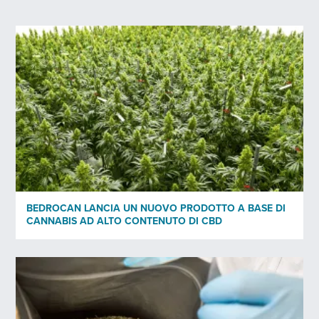
Indirizzo email
*
Professione
*
Informativa sulla privacy
*
I dati personali forniti saranno raccolti da Bedrocan. Con la
presente, accetto l'informativa sulla privacy* di Bedrocan.
BEDROCAN LANCIA UN NUOVO PRODOTTO A BASE DI
CANNABIS AD ALTO CONTENUTO DI CBD
*)
Informativa sulla privacy
INVIA