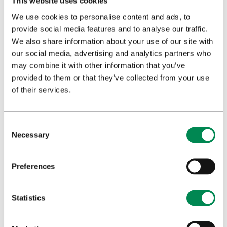
This website uses cookies
preparazione di medicamenti in farmacia. Il
Plant-
We use cookies to personalise content and ads, to
Identical Cannabis Extract
(PIEX) riproduce il profilo
provide social media features and to analyse our traffic.
completo di cannabinoidi e terpeni del rinomato fiore
We also share information about your use of our site with
di cannabis Bedrocan®.
our social media, advertising and analytics partners who
may combine it with other information that you’ve
provided to them or that they’ve collected from your use
of their services.
Vedi anche
Necessary
API
Preferences
Cannabis flos
Cannabinoid API
Statistics
Formulazioni a base di cannabinoidi
Bedromed spray