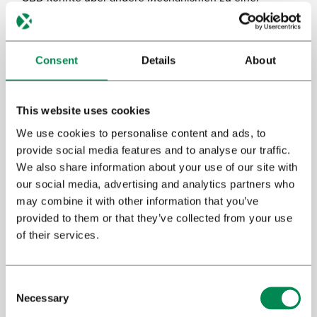
schmerzlindernden Wirkung führen.
Es wird vermutet, dass CBD auch die psychotropen
Consent
Details
About
Effekte von THC beeinflussen kann, indem es die
Bindung von THC an den CB1-Rezeptor moduliert. Es
ist jedoch noch unklar, wie das ideale Verhältnis von
This website uses cookies
THC zu CBD aussehen sollte, um die CB1-
We use cookies to personalise content and ads, to
modulierenden Effekte von CBD zu nutzen und
provide social media features and to analyse our traffic.
gleichzeitig die positiven Effekte von THC auf
We also share information about your use of our site with
Schmerzen zu erhalten.
our social media, advertising and analytics partners who
may combine it with other information that you’ve
Darüber hinaus ist immer noch unklar, ob die
provided to them or that they’ve collected from your use
analgetischen Effekte, die einige Patienten infolge der
of their services.
CBD-Anwendung erfahren, auf eine pharmakologische
Wirkung von CBD zurückzuführen sind, oder einfach
darauf, dass CBD den Metabolismus von gleichzeitig
Necessary
eingenommenen Schmerzmitteln verhindert. Letzteres