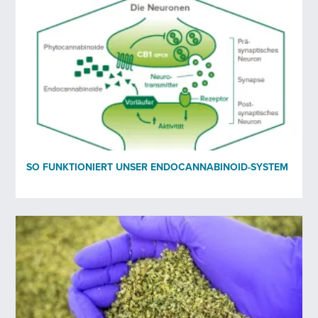
Nachname
*
E-Mail-Adresse
*
Beruf
*
SO FUNKTIONIERT UNSER ENDOCANNABINOID-SYSTEM
Organisation
Newsletter erhalten?
*
Ja
Nein