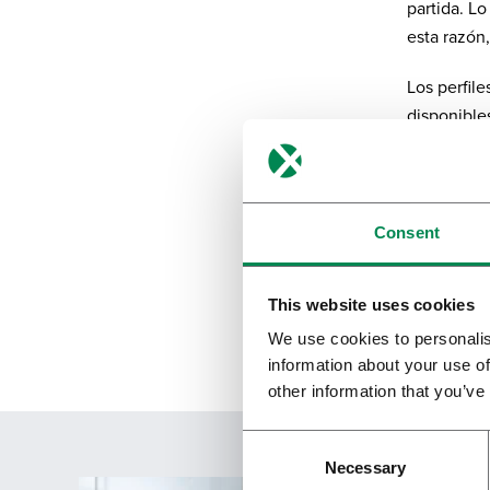
Por favor completa el formulario y presiona
partida. L
enviar para subscribirse a nuestra
esta razón
Newsletter en inglés.
Los perfil
Nombre Completo
*
disponible
variedades
Correo electrónico
*
Haga
clic 
Consent
Profesión
*
This website uses cookies
We use cookies to personalis
Política de privacidad
*
information about your use of
He leído y acepto la política de
other information that you’ve
privacidad* de Bedrocan.
*)
Política de privacidad
Necessary