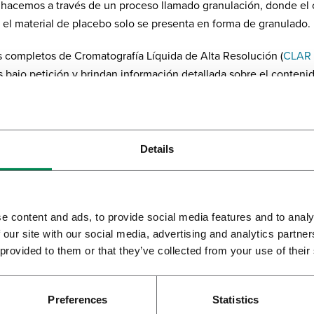
o hacemos a través de un proceso llamado granulación, donde el 
, el material de placebo solo se presenta en forma de granulado.
es completos de Cromatografía Líquida de Alta Resolución (
CLAR 
s bajo petición y brindan información detallada sobre el conteni
.
aquí
para obtener más información sobre nuestro placebo.
Details
e content and ads, to provide social media features and to analy
 our site with our social media, advertising and analytics partn
 provided to them or that they’ve collected from your use of their
Preferences
Statistics