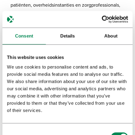
patiënten, overheidsinstanties en zorgprofessionals,
cannabis als officieel geneesmiddel geregistreerd te
krijgen. Goed onderbouwde wetenschappelijke
kennis en gestandaardiseerde testmethodes zijn
Consent
Details
About
daarbij cruciaal. Om dit doel te bereiken:
Doen wij actief mee aan
This website uses cookies
onderzoeksprogramma’s en delen we onze
kennis door middel van wetenschappelijke
We use cookies to personalise content and ads, to
publicaties
provide social media features and to analyse our traffic.
We also share information about your use of our site with
Stellen wij onze medicinale cannabis van
our social media, advertising and analytics partners who
farmaceutische kwaliteit via
may combine it with other information that you’ve
overheidsprogramma’s wereldwijd beschikbaar
provided to them or that they’ve collected from your use
of their services.
OVER BEDROCAN