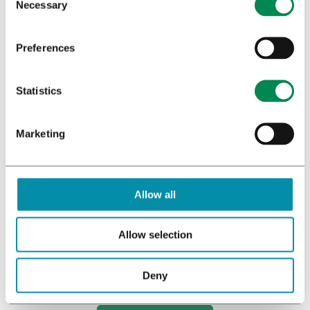
Necessary
Onze methode
Kwaliteitsnormen
Preferences
Vacatures
Team Bedrocan
Statistics
Marketing
BEKIJK ONZE BEDRIJFSFILM
Allow all
Allow selection
Deny