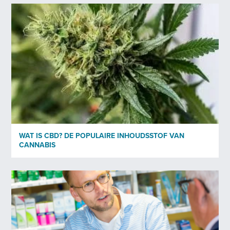
Voornaam
*
Achternaam
*
E-mail
*
WAT IS CBD? DE POPULAIRE INHOUDSSTOF VAN
Beroep
*
CANNABIS
Nieuwsbrief
*
Ja
Nee