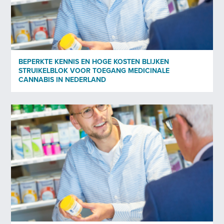
Privacybeleid
Ik heb het privacybeleid* van Bedrocan gelezen en ga
akkoord.
*
BEPERKTE KENNIS EN HOGE KOSTEN BLIJKEN
*)
Privacybeleid
STRUIKELBLOK VOOR TOEGANG MEDICINALE
CANNABIS IN NEDERLAND
Verstuur