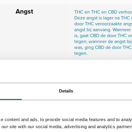
Angst
THC en THC en CBD verhoog
Deze angst is lager na TH
door THC veroorzaakte angs
angst bij aanvang. Wanneer 
is, gaat CBD de door THC ve
tegen; wanneer de angst bi
was, ging CBD de door THC 
tegen.
acokinetiek van THC
THC verhoogt de plasmaspi
effect wordt niet beïnvloed 
en CBD
toediening van CBD.
Details
act van CBD op THC
Er is geen bewijs gevonden
nadelige effecten van THC o
gezondheid vermindert. Ook 
de subjectieve of plezierig
veranderen.
e content and ads, to provide social media features and to analy
 our site with our social media, advertising and analytics partn