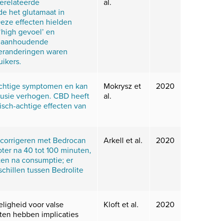
gerelateerde
al.
e het glutamaat in
eze effecten hielden
high gevoel’ en
n aanhoudende
veranderingen waren
uikers.
chtige symptomen en kan
Mokrysz et
2020
lusie verhogen. CBD heeft
al.
isch-achtige effecten van
rcorrigeren met Bedrocan
Arkell et al.
2020
oter na 40 tot 100 minuten,
ten na consumptie; er
schillen tussen Bedrolite
ligheid voor valse
Kloft et al.
2020
ten hebben implicaties