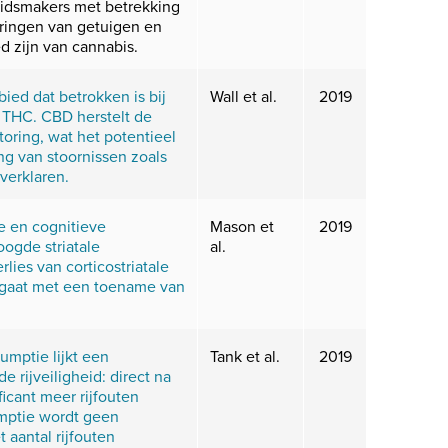
leidsmakers met betrekking
aringen van getuigen en
d zijn van cannabis.
ied dat betrokken is bij
Wall et al.
2019
 THC. CBD herstelt de
oring, wat het potentieel
g van stoornissen zoals
verklaren.
e en cognitieve
Mason et
2019
ogde striatale
al.
rlies van corticostriatale
d gaat met een toename van
umptie lijkt een
Tank et al.
2019
de rijveiligheid: direct na
icant meer rijfouten
mptie wordt geen
 aantal rijfouten