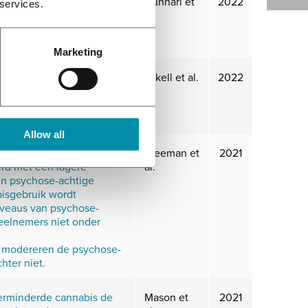
in de hersenen kan er
Nunnari et
2022
 services.
n tussen incidentele en
al.
ers. Ook kan acute
ificeerd worden.
Marketing
en in de acute effecten
Arkell et al.
2022
 is echter nog steeds
en optreden bij hogere
oedieningsmethoden.
Allow all
requentie van
Freeman et
2021
rd met een lagere
al.
 en psychose-achtige
bisgebruik wordt
iveaus van psychose-
eelnemers niet onder
 modereren de psychose-
hter niet.
verminderde cannabis de
Mason et
2021