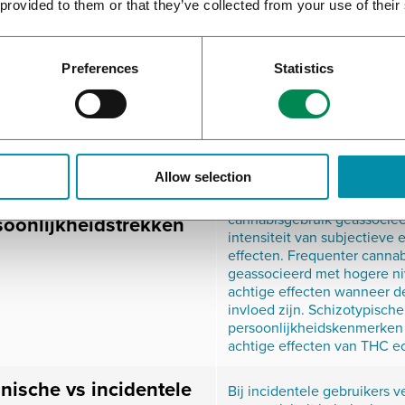
nische vs incidentele
Aan de hand van netwerken 
 provided to them or that they’ve collected from your use of their
onderscheid gemaakt worde
gebruikers
chronische cannabisgebruik
cannabisintoxicatie geïdent
Preferences
Statistics
Sekseverschillen
Er zijn geen genderverschill
van verdampte cannabis. Het
mogelijk dat sekseverschill
THC-doses of bij andere t
Allow selection
Schizotypische
Na THC wordt een hogere f
cannabisgebruik geassociee
soonlijkheidstrekken
intensiteit van subjectieve
effecten. Frequenter canna
geassocieerd met hogere n
achtige effecten wanneer d
invloed zijn. Schizotypische
persoonlijkheidskenmerken
achtige effecten van THC ec
nische vs incidentele
Bij incidentele gebruikers 