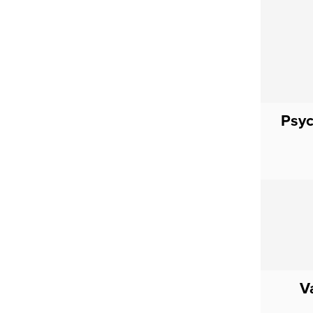
Psy
V