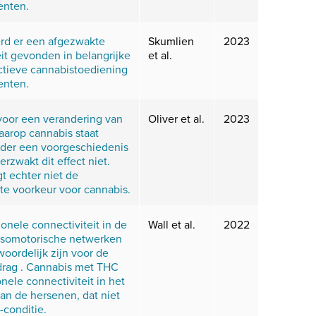
enten.
rd er een afgezwakte
Skumlien
2023
eit gevonden in belangrijke
et al.
ctieve cannabistoediening
enten.
voor een verandering van
Oliver et al.
2023
aarop cannabis staat
nder een voorgeschiedenis
rzwakt dit effect niet.
t echter niet de
te voorkeur voor cannabis.
onele connectiviteit in de
Wall et al.
2022
ensomotorische netwerken
oordelijk zijn voor de
drag . Cannabis met THC
nele connectiviteit in het
an de hersenen, dat niet
conditie.