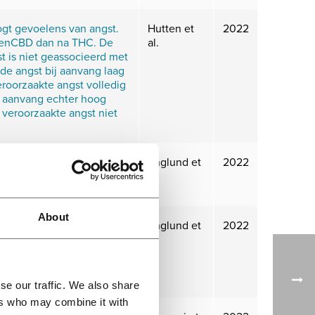
t gevoelens van angst.
Hutten et
2022
C enCBD dan na THC. De
al.
t is niet geassocieerd met
de angst bij aanvang laag
roorzaakte angst volledig
j aanvang echter hoog
veroorzaakte angst niet
egels van anandamide. Dit
Englund et
2022
door de gelijktijdige
al.
About
 dat CBD de acute
Englund et
2022
p cognitie en geestelijke
al.
is er geen bewijs dat het
e effecten van THC kan
se our traffic. We also share
ers who may combine it with