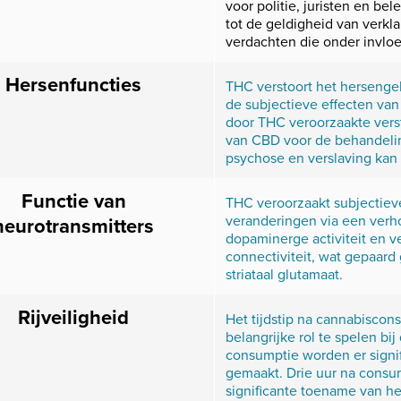
voor politie, juristen en be
tot de geldigheid van verkl
verdachten die onder invloe
Hersenfuncties
THC verstoort het hersengeb
de subjectieve effecten van
door THC veroorzaakte verst
van CBD voor de behandelin
psychose en verslaving kan 
Functie van
THC veroorzaakt subjectiev
veranderingen via een verho
neurotransmitters
dopaminerge activiteit en ve
connectiviteit, wat gepaar
striataal glutamaat.
Rijveiligheid
Het tijdstip na cannabiscons
belangrijke rol te spelen bij 
consumptie worden er signif
gemaakt. Drie uur na consu
significante toename van het