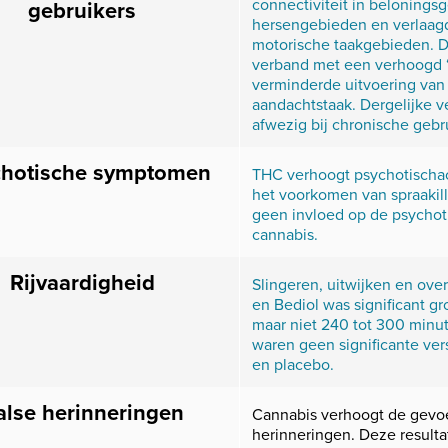
connectiviteit in belonings
gebruikers
hersengebieden en verlaagd
motorische taakgebieden. D
verband met een verhoogd ‘
verminderde uitvoering va
aandachtstaak. Dergelijke 
afwezig bij chronische gebr
chotische symptomen
THC verhoogt psychotischa
het voorkomen van spraakil
geen invloed op de psychot
cannabis.
Rijvaardigheid
Slingeren, uitwijken en ove
en Bediol was significant gr
maar niet 240 tot 300 minu
waren geen significante ver
en placebo.
alse herinneringen
Cannabis verhoogt de gevoe
herinneringen. Deze resulta