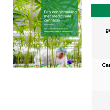
g
Ca
Vul hieronder uw gegevens in. U ontvangt
dan een mail met een link. Geef ook aan of u
onze Engelstalige nieuwsbrief wilt
ontvangen.
Voornaam
*