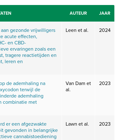
TATEN
AUTEUR
JAAR
aan gezonde vrijwilligers
Leen et al.
2024
e acute effecten,
THC- en CBD-
ieve ervaringen zoals een
t, tragere reactietijden en
t, leren en
 op de ademhaling na
Van Dam et
2023
xycodon terwijl de
al.
minderde ademhaling
in combinatie met
rd er een afgezwakte
Lawn et al.
2023
eit gevonden in belangrijke
ctieve cannabistoediening