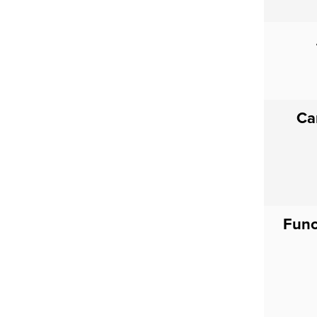
Achternaam
*
E-mail
*
Ca
Beroep
*
Nieuwsbrief
*
Ja
Func
Nee
Privacybeleid
Ik heb het privacybeleid* van Bedrocan
gelezen en ga akkoord.
*
*)
Privacybeleid