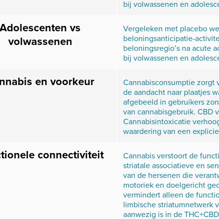
bij volwassenen en adolesc
Adolescenten vs
Vergeleken met placebo we
beloningsanticipatie-activit
volwassenen
beloningsregio’s na acute a
bij volwassenen en adolesc
nnabis en voorkeur
Cannabisconsumptie zorgt 
de aandacht naar plaatjes w
afgebeeld in gebruikers zo
van cannabisgebruik. CBD ve
Cannabisintoxicatie verhoog
waardering van een explicie
tionele connectiviteit
Cannabis verstoort de functi
striatale associatieve en s
van de hersenen die verantw
motoriek en doelgericht ge
vermindert alleen de functio
limbische striatumnetwerk v
aanwezig is in de THC+CBD-