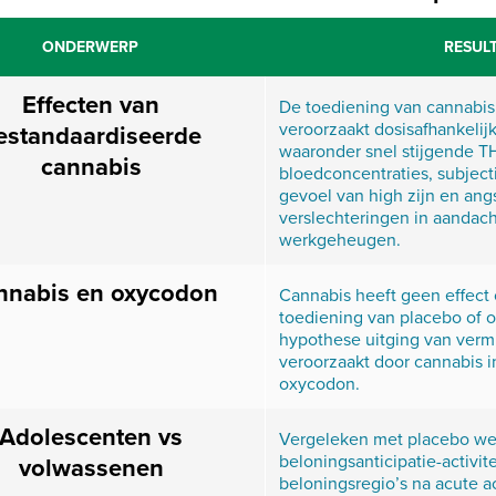
ONDERWERP
RESUL
Effecten van
De toediening van cannabis 
veroorzaakt dosisafhankelijk
estandaardiseerde
waaronder snel stijgende 
cannabis
bloedconcentraties, subject
gevoel van high zijn en angs
verslechteringen in aandach
werkgeheugen.
nnabis en oxycodon
Cannabis heeft geen effect
toediening van placebo of o
hypothese uitging van ver
veroorzaakt door cannabis 
oxycodon.
Adolescenten vs
Vergeleken met placebo we
beloningsanticipatie-activit
volwassenen
beloningsregio’s na acute a