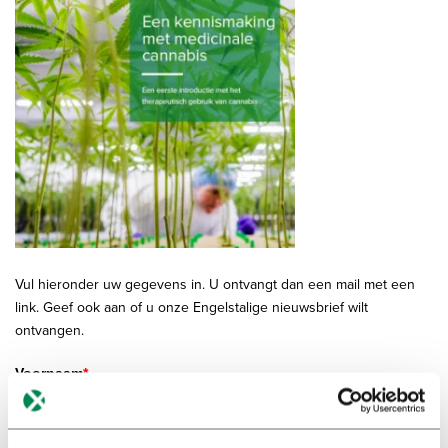
Achternaam
*
E-mail
*
Beroep
*
Vul hieronder uw gegevens in. U ontvangt dan een mail met een
Nieuwsbrief
*
link. Geef ook aan of u onze Engelstalige nieuwsbrief wilt
Ja
ontvangen.
Nee
Voornaam
*
Privacybeleid
Ik heb het privacybeleid* van Bedrocan gelezen en ga