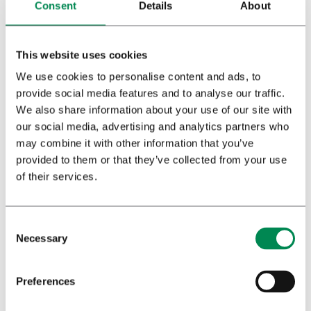
Consent
Details
About
Achternaam
*
akkoord.
*
*)
Privacybeleid
This website uses cookies
E-mail
*
We use cookies to personalise content and ads, to
Verstuur
provide social media features and to analyse our traffic.
We also share information about your use of our site with
Beroep
*
our social media, advertising and analytics partners who
may combine it with other information that you’ve
provided to them or that they’ve collected from your use
of their services.
Nieuwsbrief
*
Ja
Nee
Necessary
Privacybeleid
Preferences
Ik heb het privacybeleid* van Bedrocan gelezen en ga
akkoord.
*