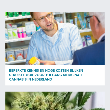
ontvangen.
Voornaam
*
Achternaam
*
E-mail
*
BEPERKTE KENNIS EN HOGE KOSTEN BLIJKEN
STRUIKELBLOK VOOR TOEGANG MEDICINALE
Beroep
*
CANNABIS IN NEDERLAND
Nieuwsbrief
*
Ja