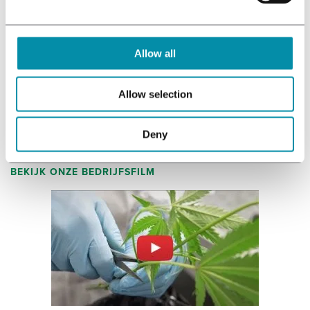
OVER BEDROCAN
Onze methode
Allow all
Kwaliteitsnormen
Vacatures
Allow selection
Team Bedrocan
Deny
BEKIJK ONZE BEDRIJFSFILM