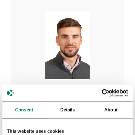
Nino Raki
ć
Productmanager
Consent
Details
About
n.rakic@bedrocan.com
This website uses cookies