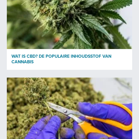
Nee
Privacybeleid
Ik heb het privacybeleid* van Bedrocan gelezen en ga
akkoord.
*
*)
Privacybeleid
WAT IS CBD? DE POPULAIRE INHOUDSSTOF VAN
CANNABIS
Verstuur