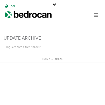
Taal
UPDATE ARCHIVE
Tag Archives for: "israel"
HOME
»
ISRAEL