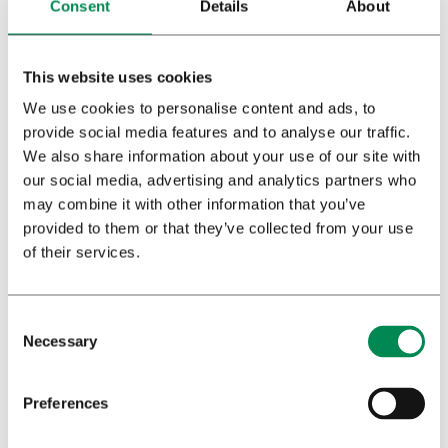
Consent
Details
About
Achternaam
*
This website uses cookies
We use cookies to personalise content and ads, to
E-mail
*
provide social media features and to analyse our traffic.
We also share information about your use of our site with
our social media, advertising and analytics partners who
may combine it with other information that you’ve
Beroep
*
provided to them or that they’ve collected from your use
of their services.
Vul hieronder uw gegevens in. U ontvangt dan een mail met een
Nieuwsbrief
*
link. Geef ook aan of u onze Engelstalige nieuwsbrief wilt
Ja
ontvangen.
Necessary
Nee
Voornaam
*
Preferences
Privacybeleid
Ik heb het privacybeleid* van Bedrocan gelezen en ga