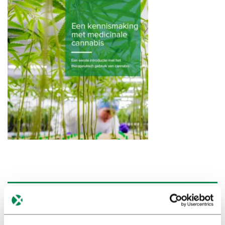
Vul hieronder uw gegevens in. U ontvangt dan een mail met een
link. Geef ook aan of u onze Engelstalige nieuwsbrief wilt
ontvangen.
DOWNLOAD BROCHURE
Voornaam
*