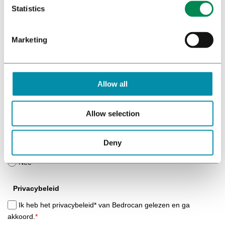
Achternaam
*
akkoord.
*
Statistics
*)
Privacybeleid
Marketing
E-mail
*
Verstuur
Allow all
Beroep
*
Allow selection
Nieuwsbrief
*
Deny
Ja
Nee
Privacybeleid
Ik heb het privacybeleid* van Bedrocan gelezen en ga
akkoord.
*